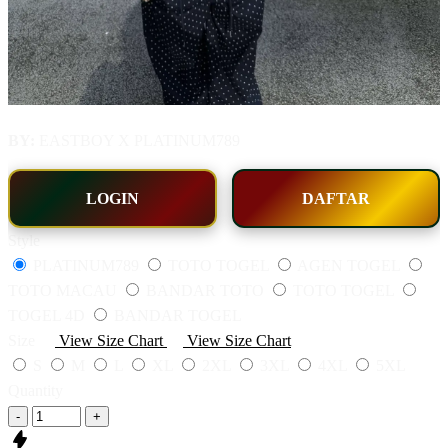
BY:
EASTBOY X PLATINUM789
LOGIN
DAFTAR
Style
PLATINUM789
TOTO TOGEL
AGEN TOGEL
TOTO MACAU
BANDAR TOTO
TOTO TOGEL
TOGEL 4D
BANDAR TOGEL
Size
View Size Chart
View Size Chart
S
M
L
XL
2XL
3XL
4XL
5XL
Quantity
-
+