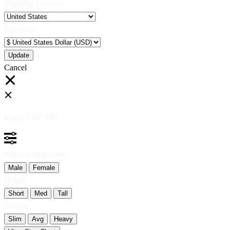
Shipping Country:
Currency:
Cancel
Katie:
5'10"
160
Select your person:
Male
Female
Height
Short
Med
Tall
Weight
Slim
Avg
Heavy