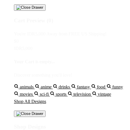
Cart Preview (0)
You're
IDR5,000
Away from
FREE US Shipping!
$0
IDR5,000
Your Cart is empty...
Discover something you'll love!
animals
anime
drinks
fantasy
food
funny
movies
sci-fi
sports
television
vintage
Shop All Designs
Shop Designs