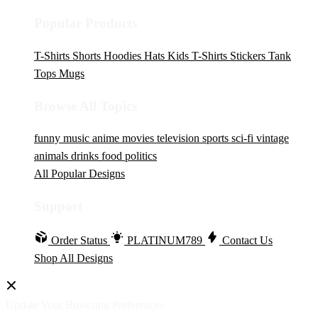
Popular Products
T-Shirts
Shorts
Hoodies
Hats
Kids T-Shirts
Stickers
Tank
Tops
Mugs
Browse All Topics
funny
music
anime
movies
television
sports
sci-fi
vintage
animals
drinks
food
politics
All Popular Designs
Support
Order Status
PLATINUM789
Contact Us
Shop All Designs
Update Your Browsing Preferences