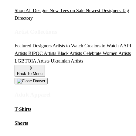
Shop All Designs
New Tees on Sale
Newest Designers
Tag
Directory
Artist Collections
Featured Designers
Artists to Watch
Creators to Watch
AAPI
Artists
BIPOC Artists
Black Artists
Celebrate Women Artists
LGBTQIA Artists
Ukrainian Artists
Back To Menu
Adult Apparel
T-Shirts
Shorts