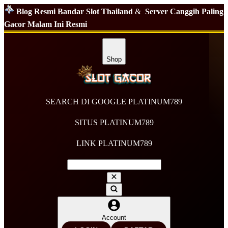
Blog Resmi Bandar Slot Thailand
&
Server Canggih Paling
Gacor Malam Ini Resmi
Shop
SEARCH DI GOOGLE PLATINUM789
SITUS PLATINUM789
LINK PLATINUM789
Account